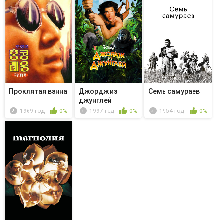
Проклятая ванна
Джордж из
Семь самураев
джунглей
1969 год
0%
1997 год
0%
1954 год
0%