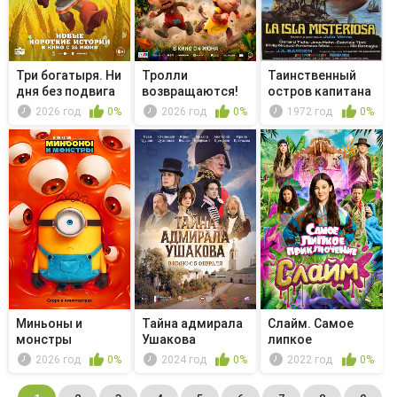
Три богатыря. Ни
Тролли
Таинственный
дня без подвига
возвращаются!
остров капитана
3
Немо
2026 год
0%
2026 год
0%
1972 год
0%
Миньоны и
Тайна адмирала
Слайм. Самое
монстры
Ушакова
липкое
приключение
2026 год
0%
2024 год
0%
2022 год
0%