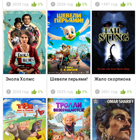
2025 год
0%
2026 год
0%
1997 год
0%
Энола Холмс
Шевели перьями!
Жало скорпиона
2020 год
0%
2025 год
0%
2001 год
0%