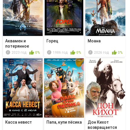
Аквамен и
Горец
Моана
потерянное
царство
2023 год
0%
1986 год
0%
2026 год
0%
Касса невест
Папа, купи пёсика
Дон Кихот
возвращается