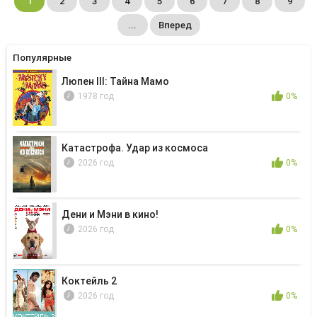
1
2
3
4
5
6
7
8
9
...
Вперед
Популярные
Люпен III: Тайна Мамо
1978 год
0%
Катастрофа. Удар из космоса
2026 год
0%
Дени и Мэни в кино!
2026 год
0%
Коктейль 2
2026 год
0%