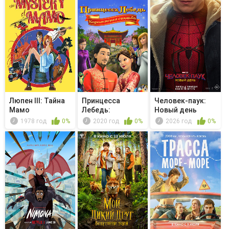
Люпен III: Тайна
Принцесса
Человек-паук:
Мамо
Лебедь:
Новый день
Королевская
1978 год
0%
2020 год
0%
2026 год
0%
свадьба