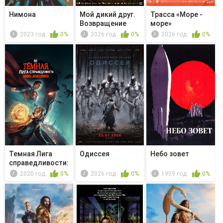
Нимона
Мой дикий друг.
Трасса «Море -
Возвращение
море»
домой
2023 год
0%
2026 год
0%
2026 год
0%
Темная Лига
Одиссея
Небо зовет
справедливости:
Война апо...
2020 год
0%
2026 год
0%
1959 год
0%