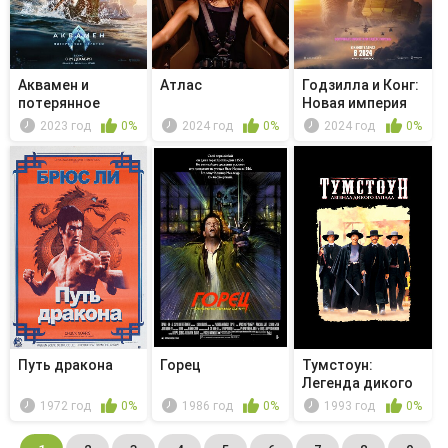
Аквамен и
Атлас
Годзилла и Конг:
потерянное
Новая империя
царство
2023 год
0%
2024 год
0%
2024 год
0%
Путь дракона
Горец
Тумстоун:
Легенда дикого
запада
1972 год
0%
1986 год
0%
1993 год
0%