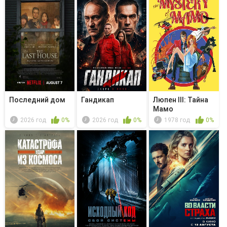
Последний дом
Гандикап
Люпен III: Тайна
Мамо
2026 год
0%
2026 год
0%
1978 год
0%