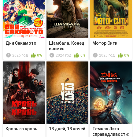
Дни Сакамото
Шамбала. Конец
Мотор Сити
времён
2026 год
0%
2024 год
0%
2025 год
0%
Кровь за кровь
13 дней, 13 ночей
Темная Лига
справедливости: