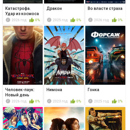
Катастрофа.
Дракон
Во власти страха
Удар из космоса
2026 год
0%
2025 год
0%
2026 год
0%
Человек-паук:
Нимона
Гонка
Новый день
2026 год
0%
2023 год
0%
2025 год
0%