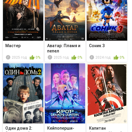
Мастер
Аватар: Пламя и
Соник 3
пепел
2025 год
0%
2025 год
0%
2024 год
0%
Один дома 2:
Кейпоперши-
Капитан