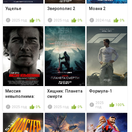
Ущелье
Зверополис 2
Моана 2
2025 год
0%
2025 год
0%
2024 год
0%
Миссия
Хищник: Планета
Формула-1
невыполнима:
смерти
Финальная
2025
100%
расплата
2025 год
0%
2025 год
0%
год