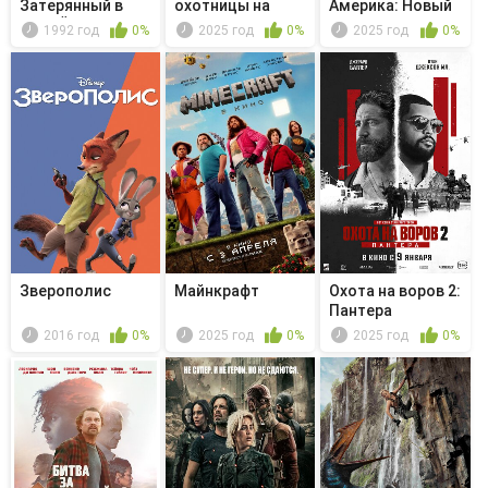
Затерянный в
охотницы на
Америка: Новый
Нью-Йорке
демонов
мир
1992 год
0%
2025 год
0%
2025 год
0%
Зверополис
Майнкрафт
Охота на воров 2:
Пантера
2016 год
0%
2025 год
0%
2025 год
0%