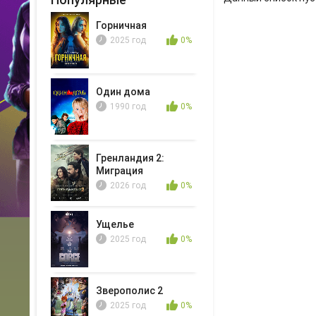
Горничная
2025 год
0%
Один дома
1990 год
0%
Гренландия 2:
Миграция
2026 год
0%
Ущелье
2025 год
0%
Зверополис 2
2025 год
0%