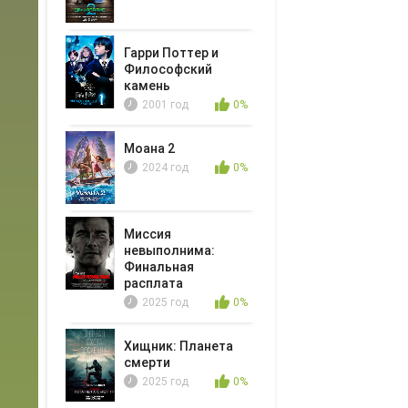
Гарри Поттер и
Философский
камень
2001 год
0%
Моана 2
2024 год
0%
Миссия
невыполнима:
Финальная
расплата
2025 год
0%
Хищник: Планета
смерти
2025 год
0%