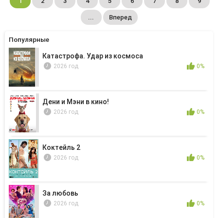
1
2
3
4
5
6
7
8
9
...
Вперед
Популярные
Катастрофа. Удар из космоса
2026 год
0%
Дени и Мэни в кино!
2026 год
0%
Коктейль 2
2026 год
0%
За любовь
2026 год
0%