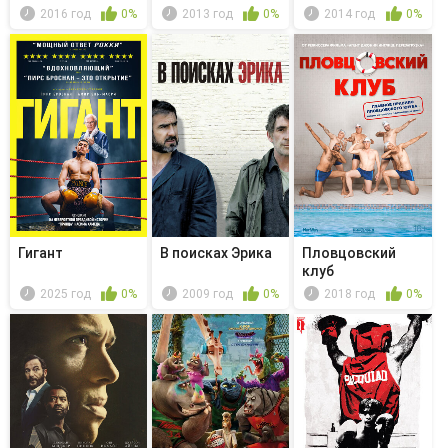
2016 год
0%
2013 год
0%
2014 год
0%
Гигант
В поисках Эрика
Пловцовский
клуб
2025 год
0%
2009 год
0%
2018 год
0%