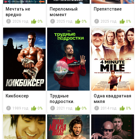
Мечтать не
Переломный
Препятствие
вредно
момент
2026 год
0%
2025 год
0%
2025 год
0%
Кикбоксер
Трудные
Одна квадратная
подростки.
миля
Новогодняя
1989 год
0%
2021 год
0%
2014 год
0%
серия