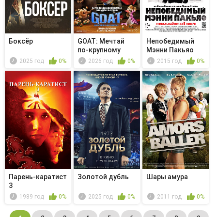
Боксёр
GOAT: Мечтай
Непобедимый
по-крупному
Мэнни Пакьяо
2025 год
0%
2026 год
0%
2015 год
0%
Парень-каратист
Золотой дубль
Шары амура
3
1989 год
0%
2025 год
0%
2011 год
0%