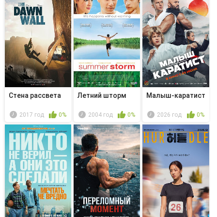
Стена рассвета
Летний шторм
Малыш-каратист
2017 год
0%
2004 год
0%
2026 год
0%