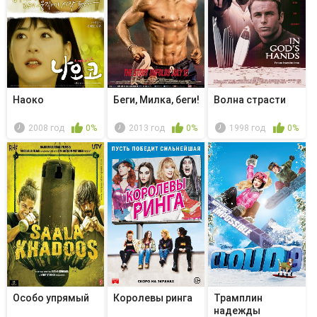
Наоко
Беги, Милка, беги!
Волна страсти
2008 год
0%
2013 год
0%
1998 год
0%
Особо упрямый
Королевы ринга
Трамплин
надежды