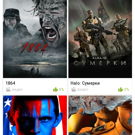
1864
Halo: Сумерки
видео
0%
видео
0%