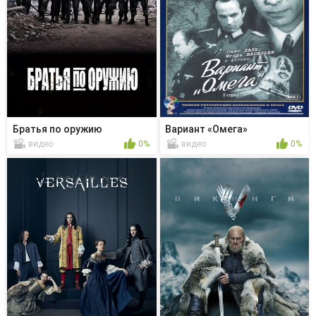
Братья по оружию
Вариант «Омега»
видео
0%
видео
0%