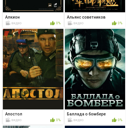
Алкион
Альянс советников
видео
0%
видео
0%
Апостол
Баллада о бомбере
видео
0%
видео
0%