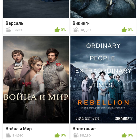
Версаль
Викинги
видео
0%
видео
0%
Война и Мир
Восстание
видео
0%
видео
0%