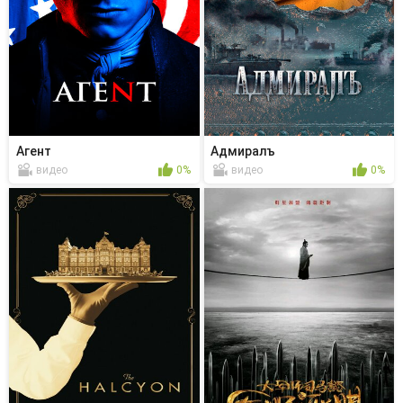
Агент
Адмиралъ
видео
0%
видео
0%