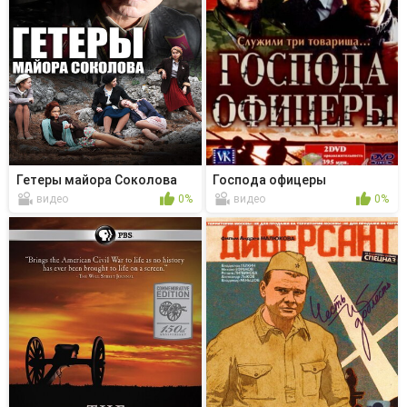
Гетеры майора Соколова
Господа офицеры
видео
0%
видео
0%