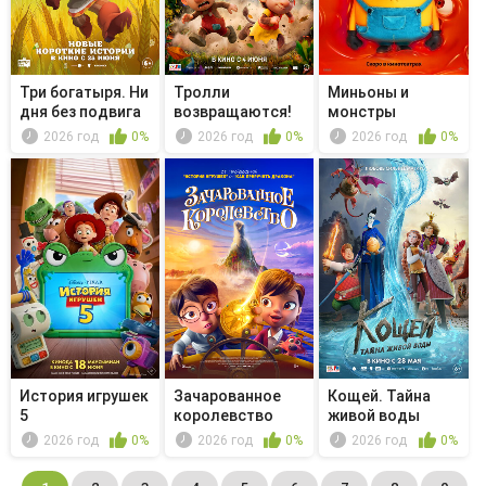
Три богатыря. Ни
Тролли
Миньоны и
дня без подвига
возвращаются!
монстры
3
2026 год
0%
2026 год
0%
2026 год
0%
История игрушек
Зачарованное
Кощей. Тайна
5
королевство
живой воды
2026 год
0%
2026 год
0%
2026 год
0%