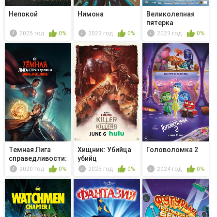
Непокой
Нимона
Великолепная
пятерка
2025 год
0%
2023 год
0%
2023 год
0%
Темная Лига
Хищник: Убийца
Головоломка 2
справедливости:
убийц
Война апо...
2020 год
0%
2025 год
0%
2024 год
0%