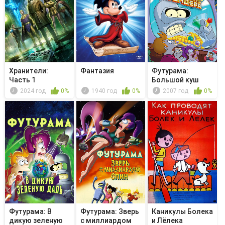
Хранители:
Фантазия
Футурама:
Часть 1
Большой куш
Бендера!
2024 год
0%
1940 год
0%
2007 год
0%
Футурама: В
Футурама: Зверь
Каникулы Болека
дикую зеленую
с миллиардом
и Лёлека