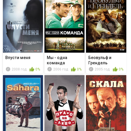
Впусти меня
Мы - одна
Беовульф и
команда
Грендель
2008 год
0%
2006 год
0%
2005 год
0%