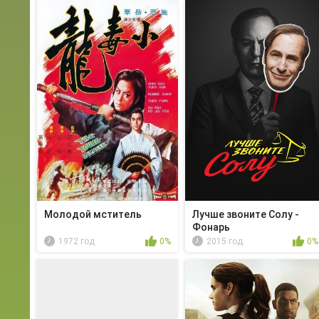
Молодой мститель
Лучше звоните Солу -
Фонарь
1972 год
0%
2015 год
0%