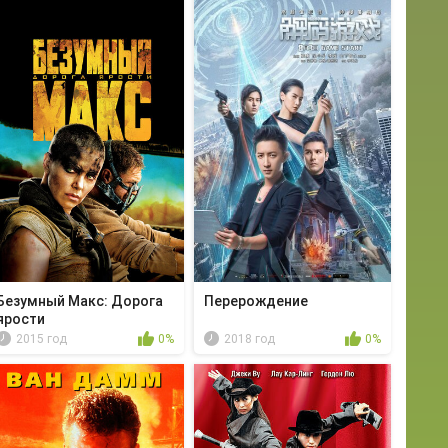
Безумный Макс: Дорога
Перерождение
ярости
2015 год
0%
2018 год
0%