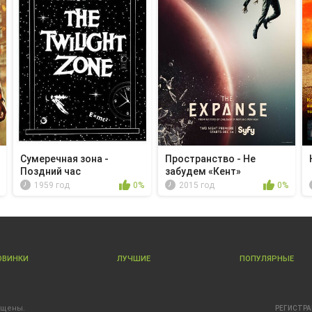
Сумеречная зона -
Пространство - Не
Поздний час
забудем «Кент»
1959 год
0%
2015 год
0%
ОВИНКИ
ЛУЧШИЕ
ПОПУЛЯРНЫЕ
ищены.
РЕГИСТР