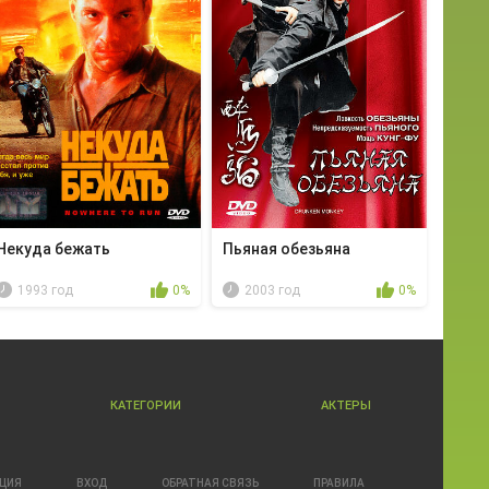
Некуда бежать
Пьяная обезьяна
1993 год
0%
2003 год
0%
КАТЕГОРИИ
АКТЕРЫ
АЦИЯ
ВХОД
ОБРАТНАЯ СВЯЗЬ
ПРАВИЛА