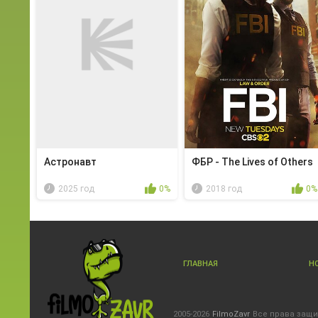
Астронавт
ФБР - The Lives of Others
2025 год
0%
2018 год
0%
ГЛАВНАЯ
Н
2005-2026
FilmoZavr
Все права защ