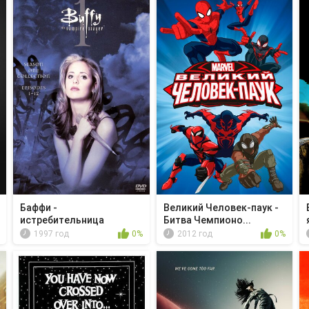
Баффи -
Великий Человек-паук -
истребительница
Битва Чемпионо...
вампиров - Ку...
1997 год
0%
2012 год
0%