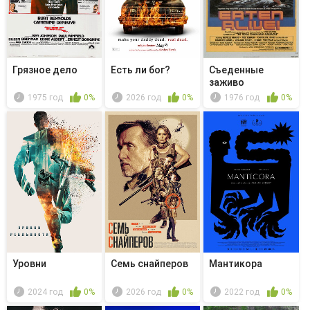
Грязное дело
Есть ли бог?
Съеденные
заживо
1975 год
0%
2026 год
0%
1976 год
0%
Уровни
Семь снайперов
Мантикора
2024 год
0%
2026 год
0%
2022 год
0%