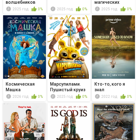
волшебников
магических
зверей.
2025 год
0%
2025 год
0%
2025 год
0%
Хранители чуда
Космическая
Марсупилами.
Кто-то, кого я
Машка
Пушистый круиз
знал
2026 год
0%
2025 год
0%
2022 год
0%