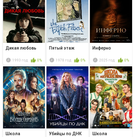
Дикая любовь
Пятый этаж
Инферно
1993 год
0%
1978 год
0%
2025 год
0%
Школа
Убийцы по ДНК
Школа