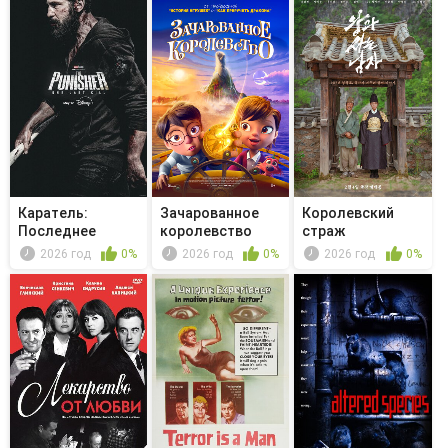
Каратель:
Зачарованное
Королевский
Последнее
королевство
страж
убийство
2026 год
0%
2026 год
0%
2026 год
0%