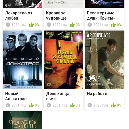
Лекарство от
Кровавое
Бессмертные
любви
чудовище
души: Крысы-
убийцы
1966 год
0%
1959 год
0%
2001 год
0%
Новый
День конца
На работе
Алькатрас
света
2001 год
0%
2001 год
0%
2025 год
0%