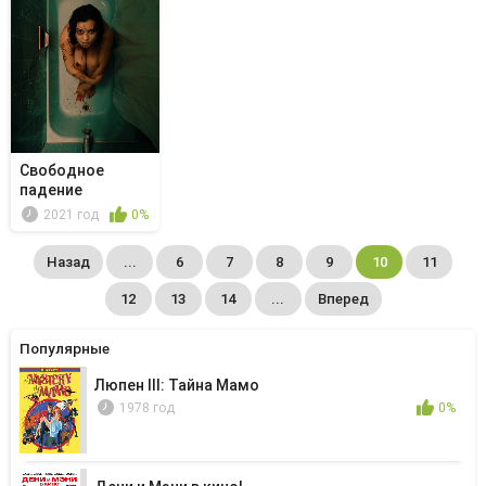
Свободное
падение
2021 год
0%
Назад
...
6
7
8
9
10
11
12
13
14
...
Вперед
Популярные
Люпен III: Тайна Мамо
1978 год
0%