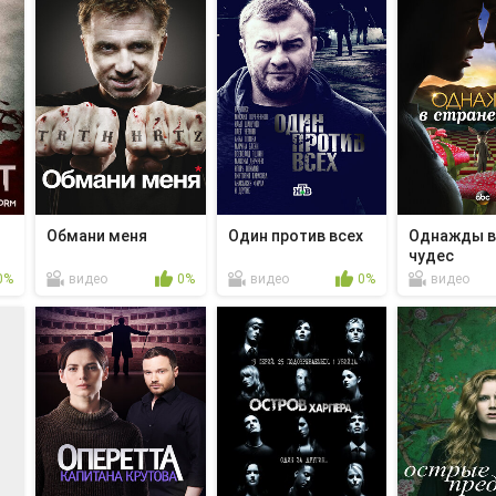
Обмани меня
Один против всех
Однажды в
чудес
0%
видео
0%
видео
0%
видео