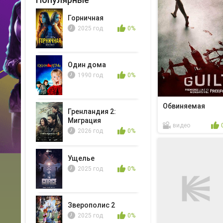
Горничная
2025 год
0%
Один дома
1990 год
0%
Обвиняемая
Гренландия 2:
Миграция
видео
2026 год
0%
Ущелье
2025 год
0%
Зверополис 2
2025 год
0%