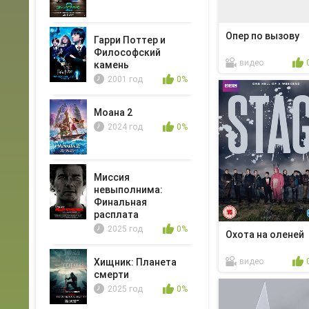
Опер по вызову
Гарри Поттер и
Философский
видео
камень
2001 год
0%
Моана 2
2024 год
0%
Миссия
невыполнима:
Финальная
расплата
2025 год
0%
Охота на оленей
Хищник: Планета
видео
смерти
2025 год
0%