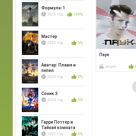
Формула-1
2025 год
100%
Мастер
2025 год
0%
Паук
Аватар: Пламя и
видео
пепел
2025 год
0%
Соник 3
2024 год
0%
Гарри Поттер и
Тайная комната
2002 год
0%