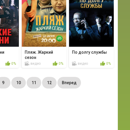
ни
Пляж. Жаркий
По долгу службы
сезон
0%
видео
0%
видео
0%
9
10
11
12
Вперед