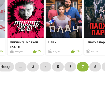
Пикник у Висячей
Плач
Плохие пар
скалы
0%
видео
0%
видео
0%
видео
Назад
...
3
4
5
6
7
8