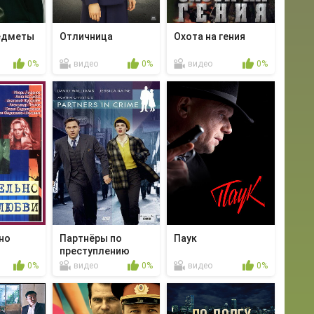
едметы
Отличница
Охота на гения
0%
видео
0%
видео
0%
но
Партнёры по
Паук
преступлению
0%
видео
0%
видео
0%