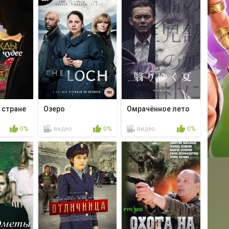
 стране
Озеро
Омрачённое лето
0%
видео
0%
видео
0%