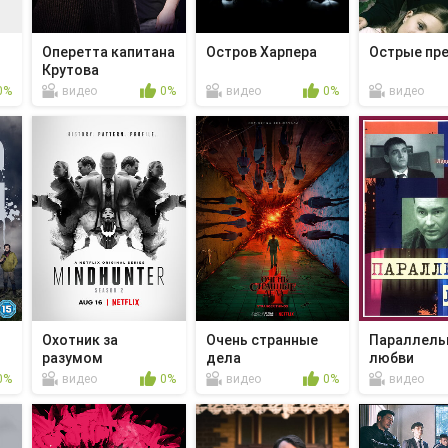
Оперетта капитана
Остров Харпера
Острые пр
Крутова
0%
видео
0%
видео
0%
видео
Охотник за
Очень странные
Параллель
разумом
дела
любви
0%
видео
0%
видео
0%
видео