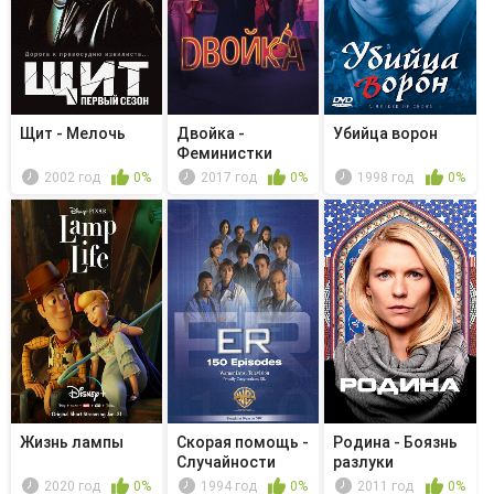
Щит - Мелочь
Двойка -
Убийца ворон
Феминистки
будут в восторге
2002 год
0%
2017 год
0%
1998 год
0%
Жизнь лампы
Скорая помощь -
Родина - Боязнь
Случайности
разлуки
2020 год
0%
1994 год
0%
2011 год
0%