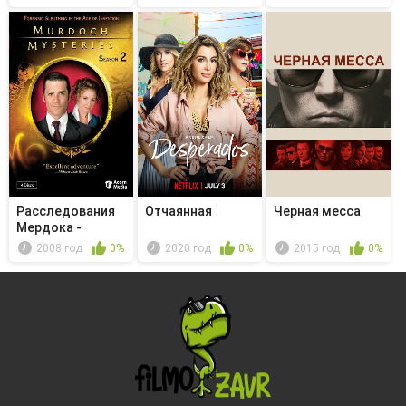
Расследования
Отчаянная
Чeрная месса
Мердока -
Promising You...
2008 год
0%
2020 год
0%
2015 год
0%