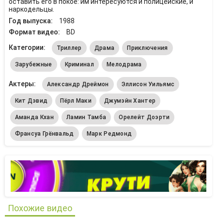
оставить его в покое: им интересуются и полицейские, и
наркодельцы.
Год выпуска:
1988
Формат видео:
BD
Категории:
Триллер
Драма
Приключения
Зарубежные
Криминал
Мелодрама
Актеры:
Александр Дреймон
Эллисон Уильямс
Кит Дэвид
Пёрл Маки
Джумэйн Хантер
Аманда Кхан
Ламин Тамба
Орелейт Доэрти
Франсуа Грёнвальд
Марк Редмонд
Похожие видео