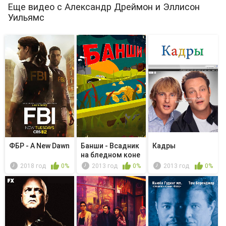
Еще видео с Александр Дреймон и Эллисон
Уильямс
ФБР - A New Dawn
Банши - Всадник
Кадры
на бледном коне
2018 год
0%
2013 год
0%
2013 год
0%