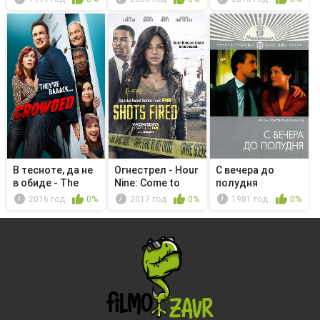
глазами
В тесноте, да не
Огнестрел - Hour
С вечера до
в обиде - The
Nine: Come to
полудня
Fixer
Jesus
2016 год
0%
2017 год
0%
1981 год
0%