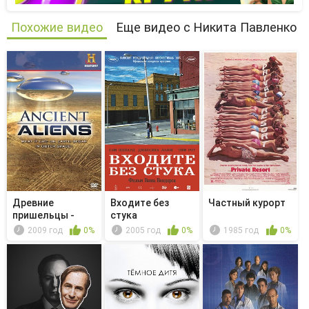
Похожие видео
Еще видео с Никита Павленко
Древние
Входите без
Частный курорт
пришельцы -
стука
Voices of the
2009 год
0%
2005 год
0%
1985 год
0%
Gods