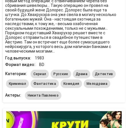
новый метод операций: с отвинчиванием черепа без
сбривания шевелюры... Такую операцию он провел на
своей будущей жене Долорес. Долорес была еще та
штучка. До Хвахрухэра она уже свела в могилу несколько
богатеньких мужей. Она - настоящая охотница за
наследствами, к тому же, - весьма озабоченная
сексуальными похождениями, только не с мужьями...
Порядком подуставший Хвахрухэр решает вместе с
Долорес отправиться в свадебное путешествие в
Австрию. Там он встречает еще более сумасшедшего
нейрохирурга, у которого весь дом напичкан банками с
человеческими мозгами...
Год выпуска:
1983
Формат видео:
BD
Категории:
Сериал
Русские
Драма
Детектив
Криминал
Фантастика
Комедия
Мелодрама
Актеры:
Никита Павленко