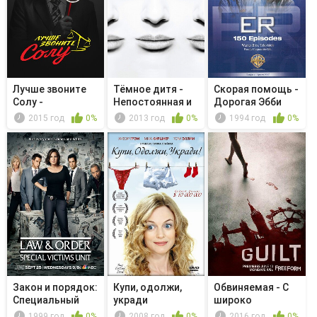
Лучше звоните
Тёмное дитя -
Скорая помощь -
Солу -
Непостоянная и
Дорогая Эбби
Гидротехнические...
полная в...
2015 год
0%
2013 год
0%
1994 год
0%
Закон и порядок:
Купи, одолжи,
Обвиняемая - С
Специальный
укради
широко
корпус -...
раскрытыми
1999 год
0%
2008 год
0%
2016 год
0%