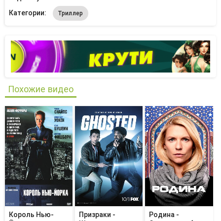
Категории:
Триллер
Похожие видео
Король Нью-
Призраки -
Родина -