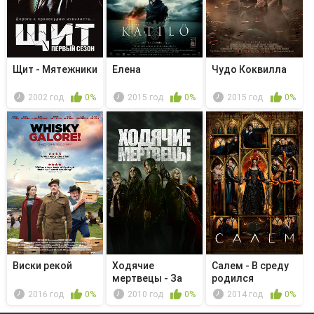
Щит - Мятежники
Елена
Чудо Коквилла
2002 год
0%
2015 год
0%
2015 год
0%
Виски рекой
Ходячие
Салем - В среду
мертвецы - За
родился
кровь
2016 год
0%
2010 год
0%
2014 год
0%