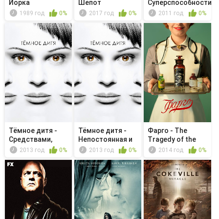
Йорка
Шепот
Суперспособности
1989 год
0%
2017 год
0%
2011 год
0%
Тёмное дитя -
Тёмное дитя -
Фарго - The
Средствами,
Непостоянная и
Tragedy of the
никогда дос...
полная в...
Commons
2013 год
0%
2013 год
0%
2014 год
0%