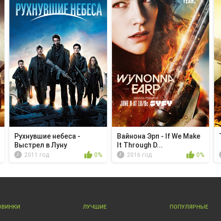
Рухнувшие небеса -
Вайнона Эрп - If We Make
Выстрел в Луну
It Through D...
2011 год
0%
2016 год
0%
ОВИНКИ
ЛУЧШИЕ
ПОПУЛЯРНЫЕ