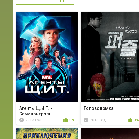
Агенты Щ.И.Т. -
Головоломка
Самоконтроль
2013 год
0%
2018 год
0%