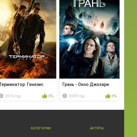
Терминатор: Генезис
Грань - Окно Джохари
2015 год
0%
2008 год
0%
КАТЕГОРИИ
АКТЕРЫ