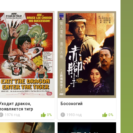
Уходит дракон,
Босоногий
появляется тигр
1976 год
0%
1993 год
0%