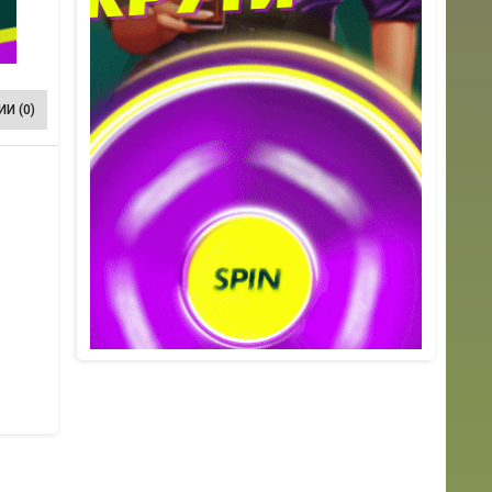
И (0)