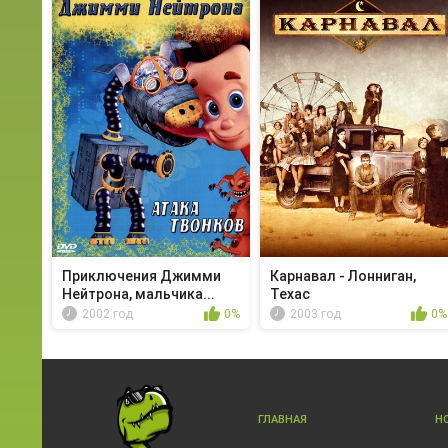
Приключения Джимми
Карнавал - Лонниган,
Нейтрона, мальчика...
Техас
2002 год
0%
2003 год
0%
ГЛАВНАЯ
Н