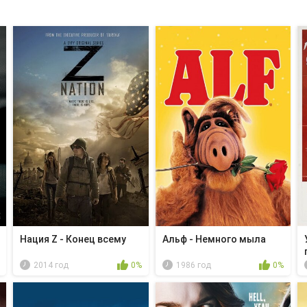
Нация Z - Конец всему
Альф - Немного мыла
2014 год
0%
1986 год
0%