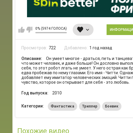
0% (5974 ГОЛОСА)
ИНФОРМАЦ
Просмотров:
722
Добавлено:
1 год назад
Описание:
Он умеет многое - драться, петь и танцев
что может человек, и даже больше! Он дословно выпол
себя, то этот робот лгать не умеет. У него острая как
едва пробежав по нему глазами. Его имя - Читти. Одн
добавляет ему имитатор человеческих эмоций. Читти 
чувство, которое он открывает для себя - это любовь.
Год выпуска:
2010
Категории:
Фантастика
Триллер
Боевик
Похожие видео