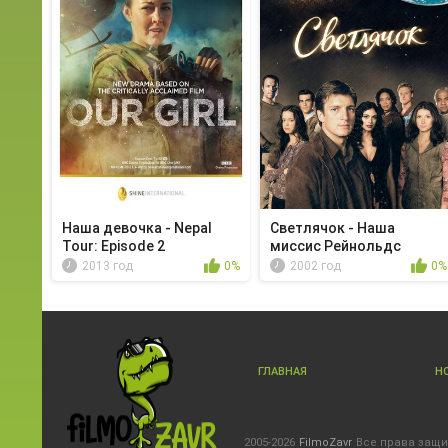
Наша девочка - Nepal
Светлячок - Наша
Tour: Episode 2
миссис Рейнольдс
2013 год
0%
2002 год
0%
ГЛАВНАЯ
Н
2005-2026
FilmoZavr
Все права защ