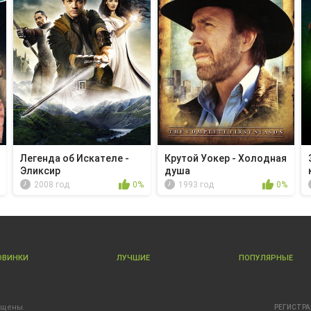
Легенда об Искателе -
Крутой Уокер - Холодная
Эликсир
душа
2008 год
0%
1993 год
0%
ОВИНКИ
ЛУЧШИЕ
ПОПУЛЯРНЫЕ
ищены.
РЕГИСТР