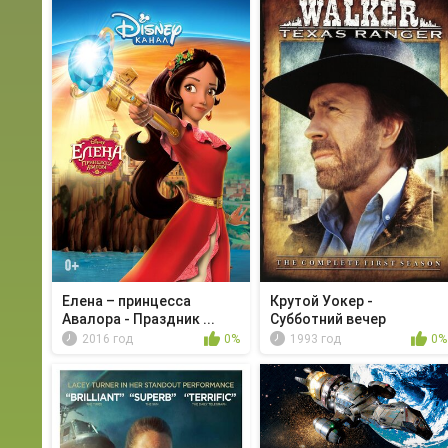
Елена – принцесса
Крутой Уокер -
Авалора - Праздник ...
Субботний вечер
2016 год
0%
1993 год
0%