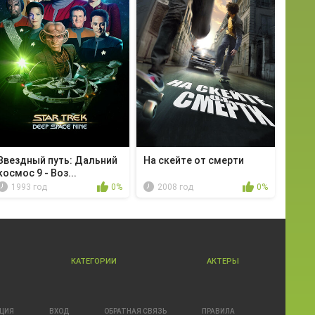
Звездный путь: Дальний
На скейте от смерти
космос 9 - Воз...
1993 год
0%
2008 год
0%
КАТЕГОРИИ
АКТЕРЫ
АЦИЯ
ВХОД
ОБРАТНАЯ СВЯЗЬ
ПРАВИЛА