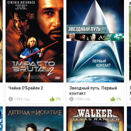
Чайна О'Брайен 2
Звездный путь: Первый
контакт
1989 год
0%
1996 год
0%