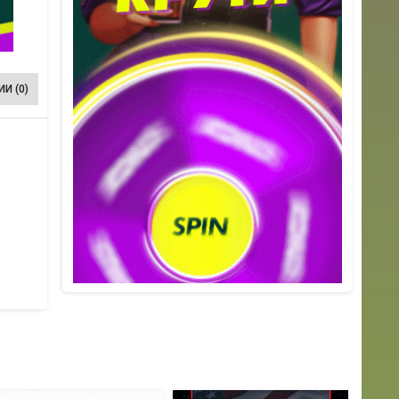
И (0)