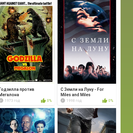
Годзилла против
С Земли на Луну - For
Мегалона
Miles and Miles
1973 год
0%
1998 год
0%