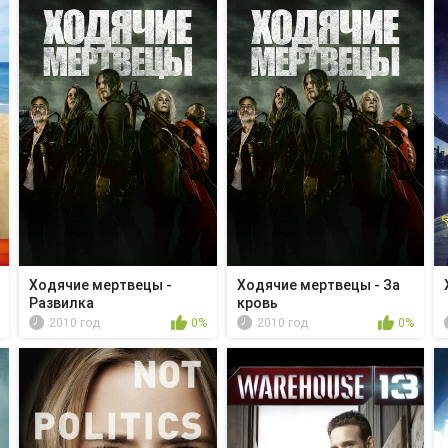
Ходячие мертвецы -
Ходячие мертвецы - За
Развилка
кровь
2010 год
0%
2010 год
0%