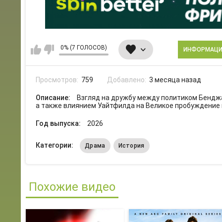
0% (7 ГОЛОСОВ)
ИНФОРМАЦ
Просмотров:
759
Добавлено:
3 месяца назад
Описание:
Взгляд на дружбу между политиком Бенд
а также влиянием Уайтфилда на Великое пробуждение
Год выпуска:
2026
Категории:
Драма
История
Похожие видео