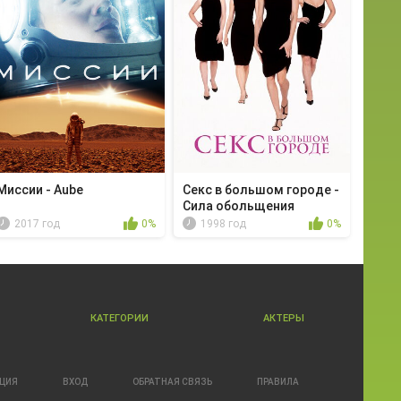
Миссии - Aube
Секс в большом городе -
Сила обольщения
2017 год
0%
1998 год
0%
КАТЕГОРИИ
АКТЕРЫ
АЦИЯ
ВХОД
ОБРАТНАЯ СВЯЗЬ
ПРАВИЛА