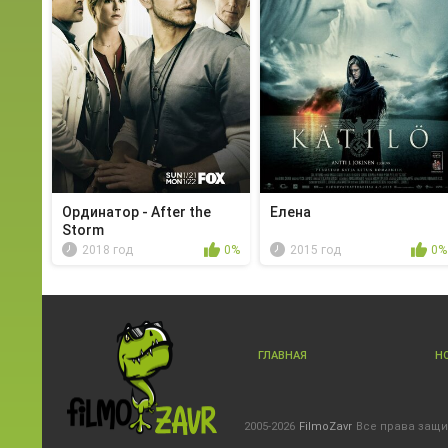
Ординатор - After the
Елена
Storm
2018 год
0%
2015 год
0%
ГЛАВНАЯ
Н
2005-2026
FilmoZavr
Все права защ