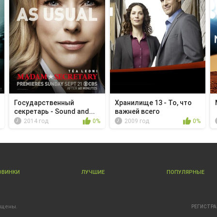
Государственный
Хранилище 13 - То, что
секретарь - Sound and...
важней всего
2014 год
0%
2009 год
0%
ОВИНКИ
ЛУЧШИЕ
ПОПУЛЯРНЫЕ
ищены.
РЕГИСТР