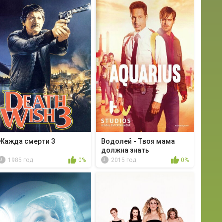
Жажда смерти 3
Водолей - Твоя мама
должна знать
1985 год
0%
2015 год
0%