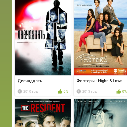
Двенадцать
Фостеры - Highs & Lows
2010 год
0%
2013 год
0%