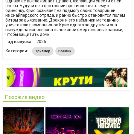
Однако её выслеживает Дракон, желающий свести с ней
счеты. Будучи не в состоянии противостоять ему в
одиночку, Крис созывает на подмогу своих товарищей
из снайперского отряда, и ранчо быстро становится полем
битвы за выживание. Дракон и его наёмники методично
уничтожают компаньонов Крис одного за другим, и она
вынуждена использовать все свои смертоносные навыки,
чтобы защитить дочь.
Год выпуска:
2026
Категории:
Триллер
Боевик
Похожие видео