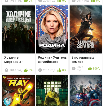
1989 год
0%
2003 год
0%
2014 год
0%
министра
Ходячие
Родина - Учитель
В потерянных
мертвецы -
английского
землях
Верная гибель
2025
100%
2010 год
0%
2011 год
0%
год