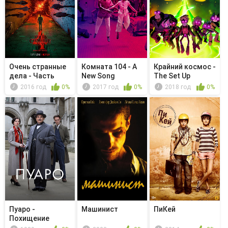
Очень странные
Комната 104 - A
Крайний космос -
дела - Часть
New Song
The Set Up
вторая. Т...
2016 год
0%
2017 год
0%
2018 год
0%
Пуаро -
Машинист
ПиКей
Похищение
премьер-