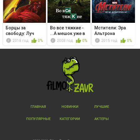
Борцы за
Во все тяжкие -
Мстители: Эра
свободу: Луч
...А мешок уже в
Альтрона
реке
2018 год
0%
2008 год
0%
2015 год
0%
ГЛАВНАЯ
НОВИНКИ
ЛУЧШИЕ
ПОПУЛЯРНЫЕ
КАТЕГОРИИ
АКТЕРЫ