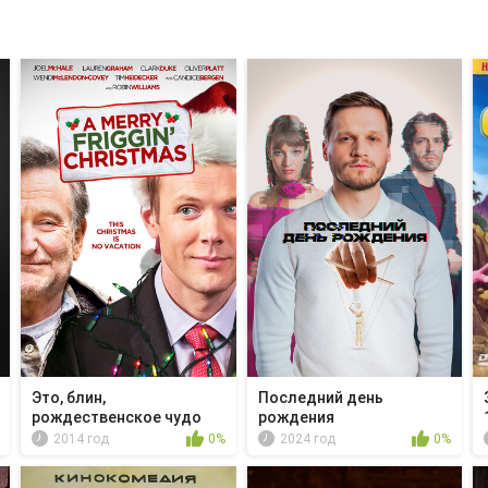
Это, блин,
Последний день
рождественское чудо
рождения
2014 год
0%
2024 год
0%