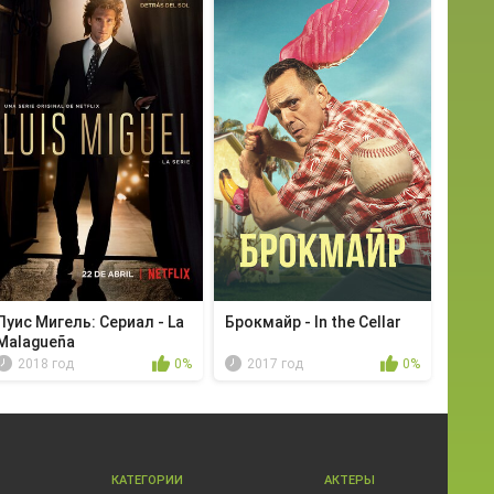
Луис Мигель: Сериал - La
Брокмайр - In the Cellar
Malagueña
2018 год
0%
2017 год
0%
КАТЕГОРИИ
АКТЕРЫ