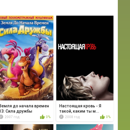
Земля до начала времен
Настоящая кровь - Я
13: Сила дружбы
такой, каким ты м...
2007 год
0%
2008 год
0%