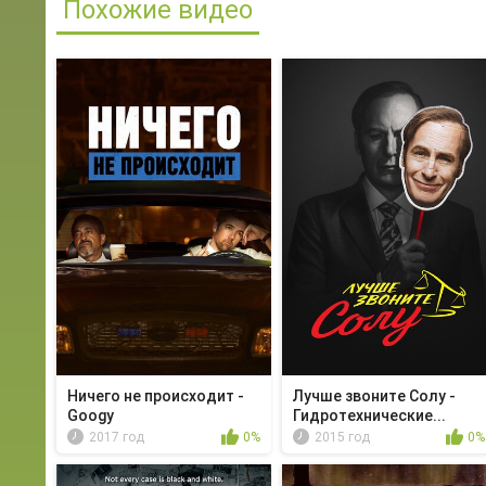
Похожие видео
Ничего не происходит -
Лучше звоните Солу -
Googy
Гидротехнические...
2017 год
0%
2015 год
0%