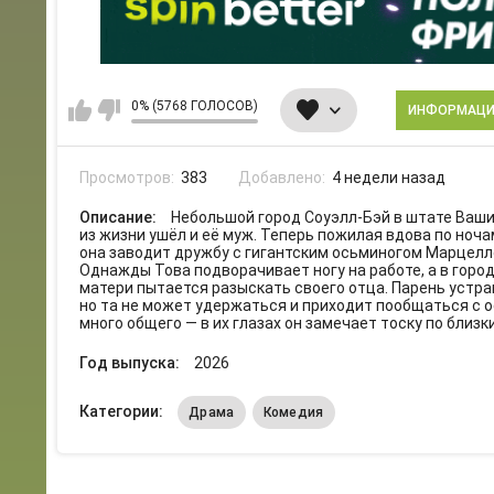
0% (5768 ГОЛОСОВ)
ИНФОРМАЦ
Просмотров:
383
Добавлено:
4 недели назад
Описание:
Небольшой город Соуэлл-Бэй в штате Вашин
из жизни ушёл и её муж. Теперь пожилая вдова по ноч
она заводит дружбу с гигантским осьминогом Марцелло
Однажды Това подворачивает ногу на работе, а в горо
матери пытается разыскать своего отца. Парень устра
но та не может удержаться и приходит пообщаться с 
много общего — в их глазах он замечает тоску по близ
Год выпуска:
2026
Категории:
Драма
Комедия