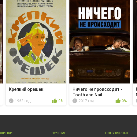
Крепкий орешек
Ничего не происходит -
Tooth and Nail
1968 год
0%
2017 год
0%
ОВИНКИ
ЛУЧШИЕ
ПОПУЛЯРНЫЕ