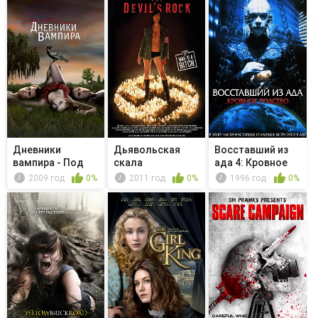
Дневники
Дьявольская
Восставший из
вампира - Под
скала
ада 4: Кровное
контролем
родство
2009 год
0%
2011 год
0%
1996 год
0%