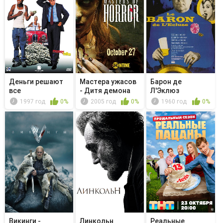
Деньги решают
Мастера ужасов
Барон де
все
- Дитя демона
Л'Эклюз
1997 год
0%
2005 год
0%
1960 год
0%
Викинги -
Линкольн
Реальные