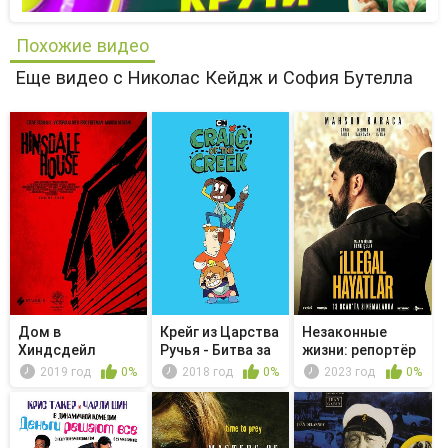
Похожие видео
Еще видео с Николас Кейдж и София Бутелла
Дом в
Крейг из Царства
Незаконные
Хиндсдейл
Ручья - Битва за
жизни: репортёр
фла...
2019 год
0%
2018 год
0%
2023 год
0%