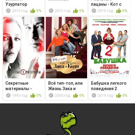
Узурпатор
пацаны - Кот с
яйцами
2013 год
0%
2012 год
0%
2010 год
0%
Секретные
Всё тип-топ, или
Бабушка легкого
материалы -
Жизнь Зака и
поведения 2
Троица
Коди - ...
1993 год
0%
2005 год
0%
2019 год
0%