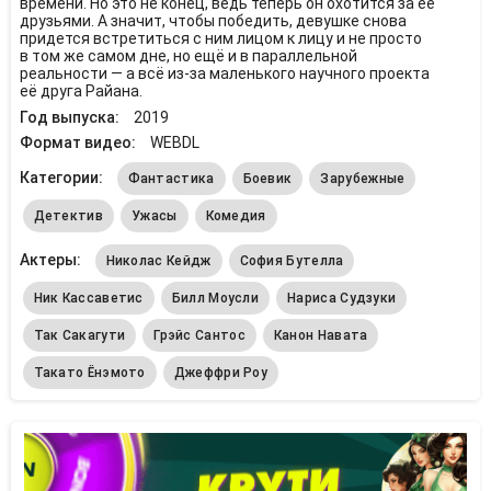
времени. Но это не конец, ведь теперь он охотится за её
друзьями. А значит, чтобы победить, девушке снова
придется встретиться с ним лицом к лицу и не просто
в том же самом дне, но ещё и в параллельной
реальности — а всё из-за маленького научного проекта
её друга Райана.
Год выпуска:
2019
Формат видео:
WEBDL
Категории:
Фантастика
Боевик
Зарубежные
Детектив
Ужасы
Комедия
Актеры:
Николас Кейдж
София Бутелла
Ник Кассаветис
Билл Моусли
Нариса Судзуки
Так Сакагути
Грэйс Сантос
Канон Навата
Такато Ёнэмото
Джеффри Роу