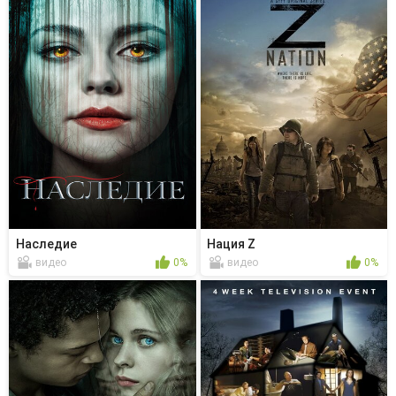
Наследие
Нация Z
видео
0%
видео
0%