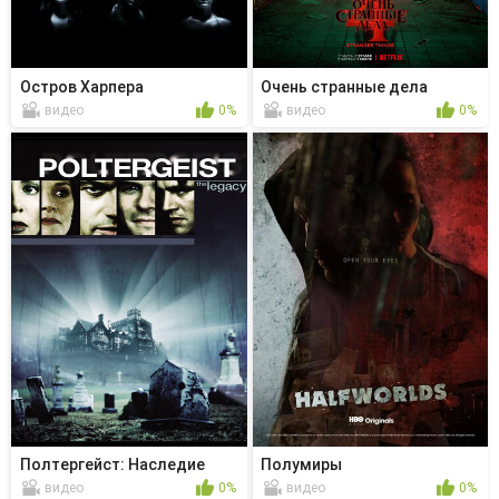
Остров Харпера
Очень странные дела
видео
0%
видео
0%
Полтергейст: Наследие
Полумиры
видео
0%
видео
0%