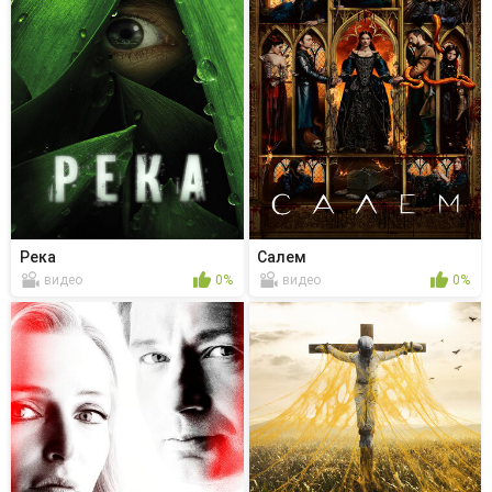
Река
Салем
видео
0%
видео
0%