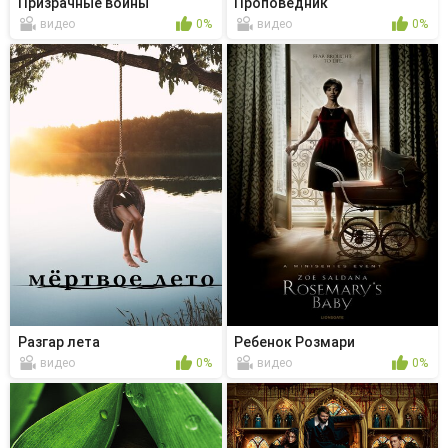
Призрачные войны
Проповедник
видео
0%
видео
0%
Разгар лета
Ребенок Розмари
видео
0%
видео
0%