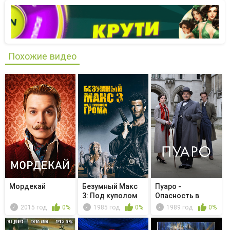
Похожие видео
Мордекай
Безумный Макс
Пуаро -
3: Под куполом
Опасность в
грома
доме на окраине
2015 год
0%
1985 год
0%
1989 год
0%