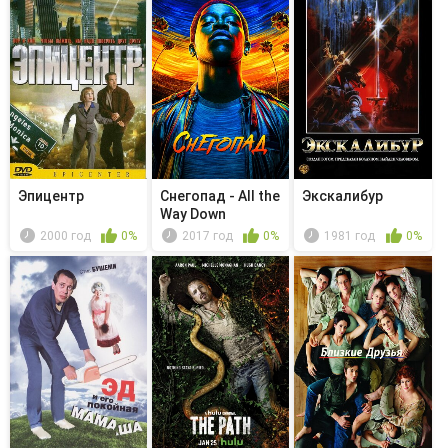
Эпицентр
Снегопад - All the
Экскалибур
Way Down
2000 год
0%
2017 год
0%
1981 год
0%