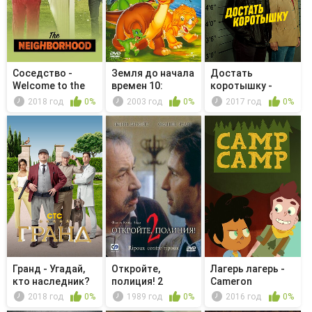
Соседство -
Земля до начала
Достать
Welcome to the
времен 10:
коротышку -
Repipe
Великая ми...
Epinephrine
2018 год
0%
2003 год
0%
2017 год
0%
Гранд - Угадай,
Откройте,
Лагерь лагерь -
кто наследник?
полиция! 2
Cameron
Campbell the ...
2018 год
0%
1989 год
0%
2016 год
0%