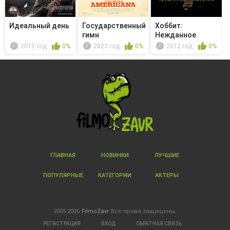
Идеальный день
Государственный
Хоббит:
гимн
Нежданное
путешествие
2015 год
0%
2023 год
0%
2012 год
0%
ГЛАВНАЯ
НОВИНКИ
ЛУЧШИЕ
ПОПУЛЯРНЫЕ
КАТЕГОРИИ
АКТЕРЫ
2005-2026
FilmoZavr
Все права защищены.
РЕГИСТРАЦИЯ
ВХОД
ОБРАТНАЯ СВЯЗЬ