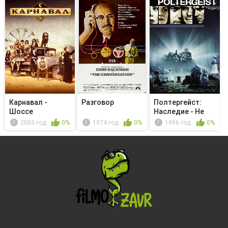
Карнавал -
Разговор
Полтергейст:
Шоссе
Наследие - Не
Линкольна, Юта
будите спя...
2003 год
0%
1974 год
0%
1996 год
0%