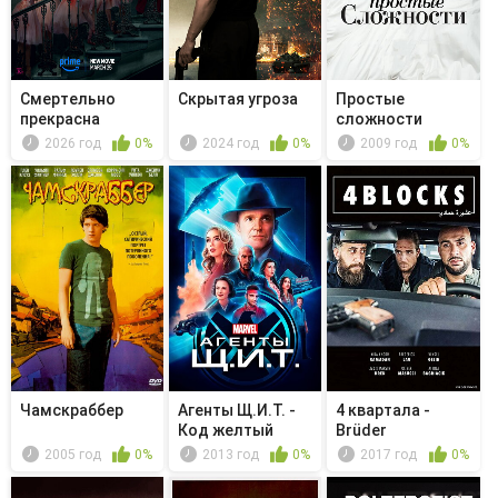
Смертельно
Скрытая угроза
Простые
прекрасна
сложности
2026 год
0%
2024 год
0%
2009 год
0%
Чaмскраббер
Агенты Щ.И.Т. -
4 квартала -
Код желтый
Brüder
2005 год
0%
2013 год
0%
2017 год
0%