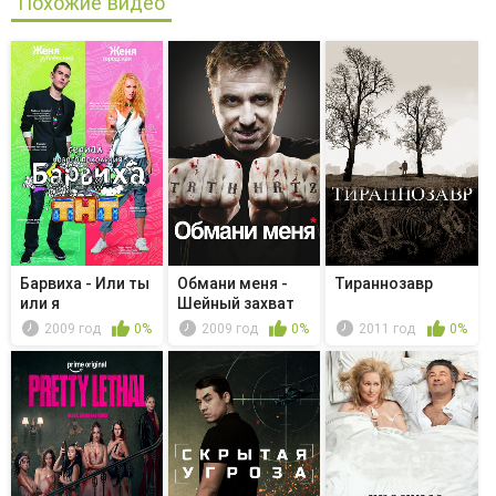
Похожие видео
Барвиха - Или ты
Обмани меня -
Тираннозавр
или я
Шейный захват
2009 год
0%
2009 год
0%
2011 год
0%