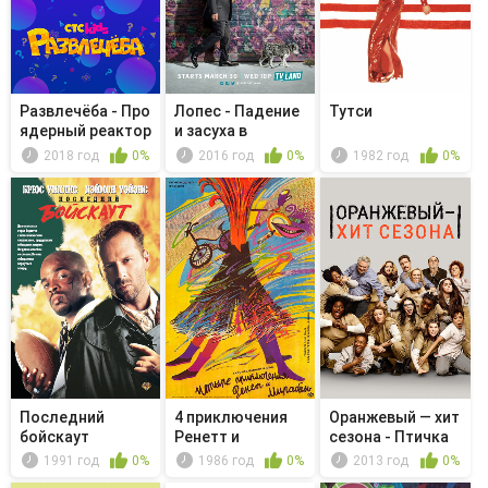
Развлечёба - Про
Лопес - Падение
Тутси
ядерный реактор
и засуха в
Беверли-Хиллз
2018 год
0%
2016 год
0%
1982 год
0%
Последний
4 приключения
Оранжевый — хит
бойскаут
Ренетт и
сезона - Птичка
Мирабель
хочет...
1991 год
0%
1986 год
0%
2013 год
0%