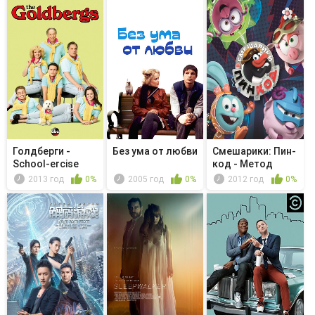
Голдберги -
Без ума от любви
Смешарики: Пин-
School-ercise
код - Метод
Ёжика
2013 год
0%
2005 год
0%
2012 год
0%