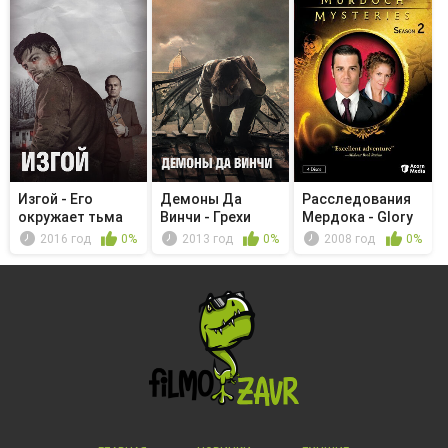
Изгой - Его
Демоны Да
Расследования
окружает тьма
Винчи - Грехи
Мердока - Glory
Дедала
Days
2016 год
0%
2013 год
0%
2008 год
0%