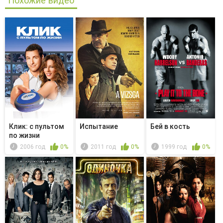
Похожие видео
Клик: с пультом
Испытание
Бей в кость
по жизни
2006 год
0%
2011 год
0%
1999 год
0%