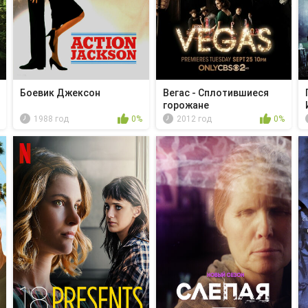
Боевик Джексон
Вегас - Сплотившиеся
горожане
1988 год
0%
2012 год
0%