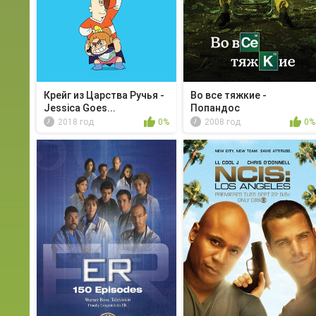
Крейг из Царства Ручья -
Во все тяжкие -
Jessica Goes...
Попандос
2018 год
0%
2008 год
0%