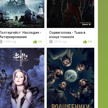
Полтергейст: Наследие -
Сорвиголова - Тьма в
Интернирование
конце тоннеля
1996 год
0%
2015 год
0%