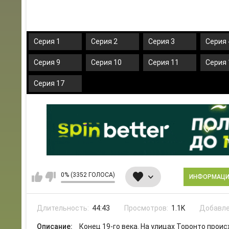
Серия 1
Серия 2
Серия 3
Серия 
Серия 9
Серия 10
Серия 11
Серия 
Серия 17
0% (3352 ГОЛОСА)
ИНФОРМАЦ
Длительность:
44:43
Просмотров:
1.1K
Добавле
Описание:
Конец 19-го века. На улицах Торонто про