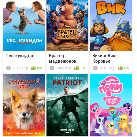
Пес-купидон
Братец
Викинг Вик -
медвежонок
Коровье
упрямство
2012 год
0%
2003 год
0%
2013 год
0%