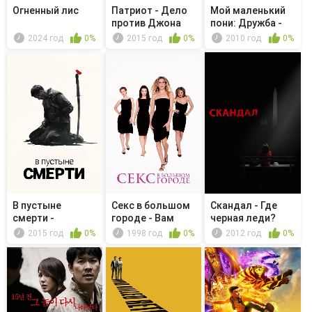
Огненный лис
Патриот - Дело
Мой маленький
против Джона
пони: Дружба -
Лэйкмана
это чудо...
2024 год
0%
2015 год
0%
2010 год
0%
В пустыне
Секс в большом
Скандал - Где
смерти -
городе - Вам
черная леди?
Соловей больше
понравилось?
2015 год
0%
1998 год
0%
2012 год
0%
не ...