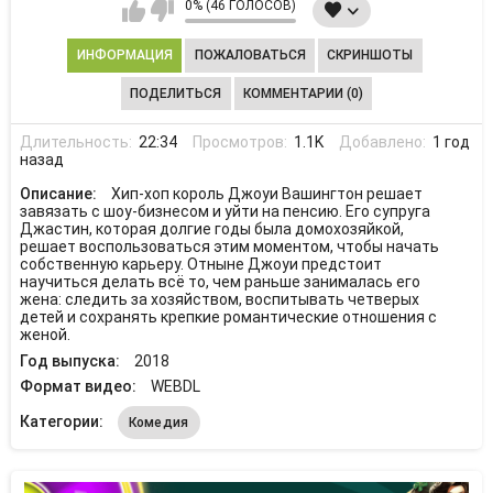
0% (46 ГОЛОСОВ)
ИНФОРМАЦИЯ
ПОЖАЛОВАТЬСЯ
СКРИНШОТЫ
ПОДЕЛИТЬСЯ
КОММЕНТАРИИ (0)
Длительность:
22:34
Просмотров:
1.1K
Добавлено:
1 год
назад
Описание:
Хип-хоп король Джоуи Вашингтон решает
завязать с шоу-бизнесом и уйти на пенсию. Его супруга
Джастин, которая долгие годы была домохозяйкой,
решает воспользоваться этим моментом, чтобы начать
собственную карьеру. Отныне Джоуи предстоит
научиться делать всё то, чем раньше занималась его
жена: следить за хозяйством, воспитывать четверых
детей и сохранять крепкие романтические отношения с
женой.
Год выпуска:
2018
Формат видео:
WEBDL
Категории:
Комедия