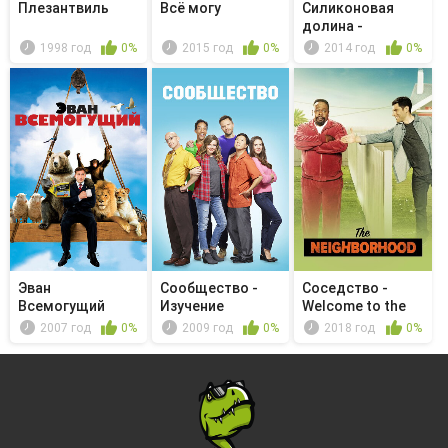
Плезантвиль
Всё могу
Силиконовая
долина -
Воронка Кинана
1998 год
0%
2015 год
0%
2014 год
0%
Эван
Сообщество -
Соседство -
Всемогущий
Изучение
Welcome to the
войлочных кукол
Repipe
2007 год
0%
2009 год
0%
2018 год
0%