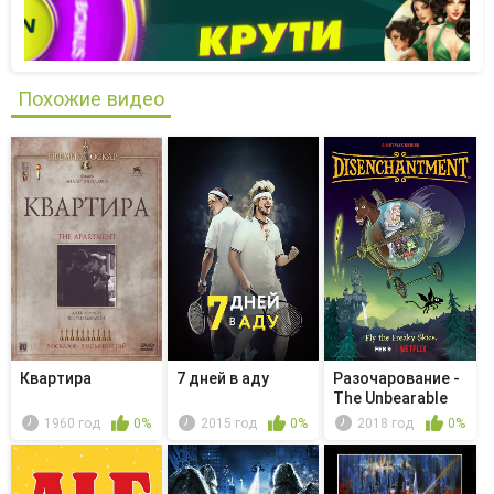
Похожие видео
Квартира
7 дней в аду
Разочарование -
The Unbearable
Lightn...
1960 год
0%
2015 год
0%
2018 год
0%