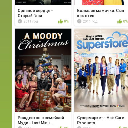
Орлиное сердце -
Большие мамочки: Сын
Старый Гэри
как отец
2011 год
0%
2011 год
0%
Рождество с семейкой
Супермаркет - Hair Care
Муди - Last Minu...
Products