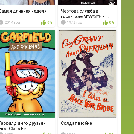
Самая длинная неделя
Чертова служба в
гoспитале M*A*S*H - ...
2014 год
0%
1972 год
0%
Гарфилд и его друзья -
Солдат в юбке
First Class Fe...