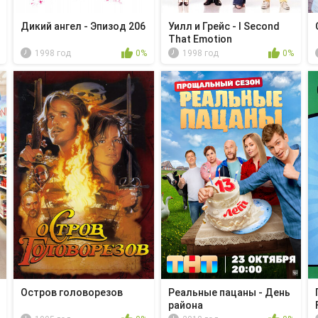
Дикий ангел - Эпизод 206
Уилл и Грейс - I Second
That Emotion
1998 год
0%
1998 год
0%
Остров головорезов
Реальные пацаны - День
района