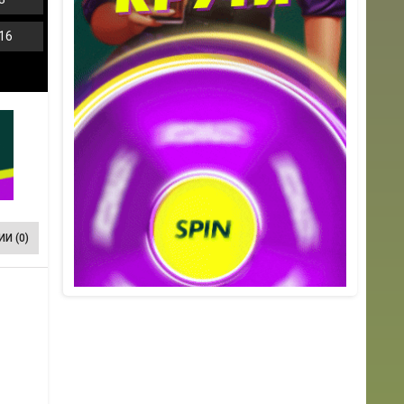
16
И (0)