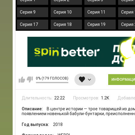
Серия 9
Серия 10
Серия 11
Серия 
Серия 17
Серия 18
Серия 19
Серия 
0% (179 ГОЛОСОВ)
ИНФОРМАЦ
Длительность:
22:22
Просмотров:
1.2K
Добавле
Описание:
В центре истории — трое товарищей из до
появлением новенькой бабули-бунтарки, преисполненн
Год выпуска:
2018