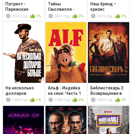
Патриот -
Тайны
Наш бренд –
Парижские
Смолвилля -
кризис
пистолеты
Память
2015 год
0%
2001 год
0%
2015 год
0%
На несколько
Альф - Индейка
Библиотекарь 2:
долларов
на сене: Часть 1
Возвращение в
больше
Копи Ца...
1965 год
0%
1986 год
0%
2006 год
0%