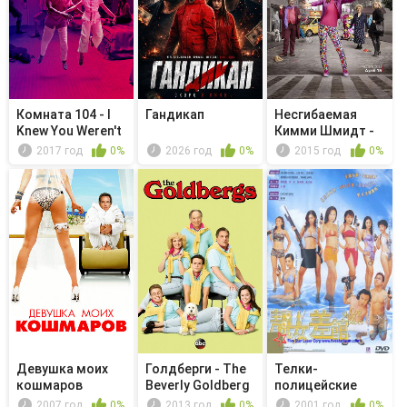
Комната 104 - I
Гандикап
Несгибаемая
Knew You Weren't
Кимми Шмидт -
Dead
Kimmy Can't...
2017 год
0%
2026 год
0%
2015 год
0%
Девушка моих
Голдберги - The
Телки-
кошмаров
Beverly Goldberg
полицейские
Cook...
2007 год
0%
2013 год
0%
2001 год
0%