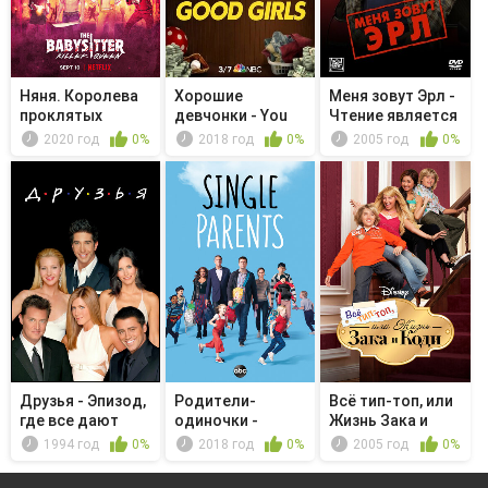
Няня. Королева
Хорошие
Меня зовут Эрл -
проклятых
девчонки - You
Чтение является
Have Reached t...
фунд...
2020 год
0%
2018 год
0%
2005 год
0%
Друзья - Эпизод,
Родители-
Всё тип-топ, или
где все дают
одиночки -
Жизнь Зака и
обещания
Ketchup
Коди - ...
1994 год
0%
2018 год
0%
2005 год
0%