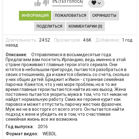
0% (163 ГОЛОСА)
ИНФОРМАЦИЯ
ПОЖАЛОВАТЬСЯ
СКРИНШОТЫ
ПОДЕЛИТЬСЯ
КОММЕНТАРИИ (0)
Длительность:
24:52
Просмотров:
4.6K
Добавлено:
1 год
назад
Описание:
Отправляемся в восьмидесятые года.
Предлагаем вам посетить Ирландию, ведь именно в этой
стране проживают главные герои этого сериала. Они
ютятся в небольшом пригороде, пытаются разобраться в
своих отношениях, да и кажется сбились со счета, сколько
у них общих детей. Бриджит и Имон - странная семейная
парочка. Кажется, что у них море проблем, но в то же
время главные герои пытаются найти из них выход. Жена
постоянно пытается укорить мужа в том, что тот никак не
найдет нормальную работу. Сама же героиня курит как
паровоз и может отпустить парочку жестких фразочек.
Муж же не в восторге от всего этого. Он пытается найти
подход к жене и убедить ее в том, что счастливая
семейная жизнь все же возможна.
Год выпуска:
2016
Формат видео:
WEBDL