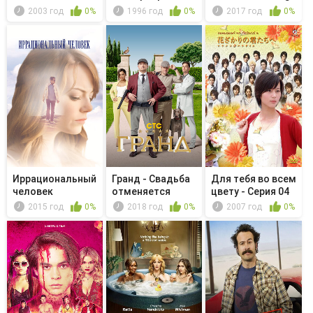
2003 год
0%
1996 год
0%
2017 год
0%
Иррациональный
Гранд - Свадьба
Для тебя во всем
человек
отменяется
цвету - Серия 04
2015 год
0%
2018 год
0%
2007 год
0%