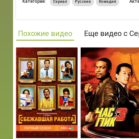
Категории:
Акт
Сериал
Русские
Комедия
Похожие видео
Еще видео с С