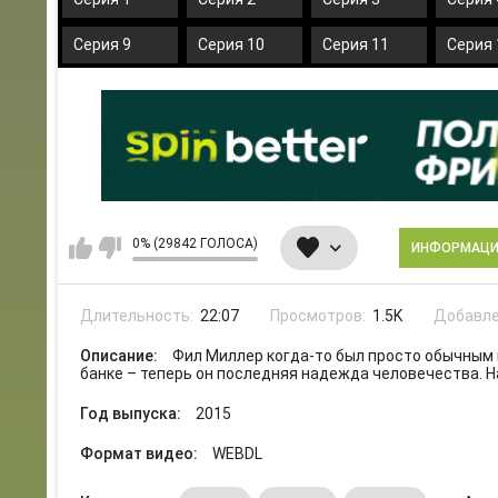
Серия 9
Серия 10
Серия 11
Серия 
0% (29842 ГОЛОСА)
ИНФОРМАЦ
Длительность:
22:07
Просмотров:
1.5K
Добавле
Описание:
Фил Миллер когда-то был просто обычным 
банке – теперь он последняя надежда человечества. Н
Год выпуска:
2015
Формат видео:
WEBDL