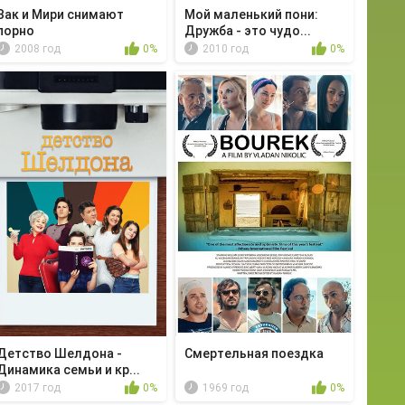
Зак и Мири снимают
Мой маленький пони:
порно
Дружба - это чудо...
2008 год
0%
2010 год
0%
Детство Шелдона -
Смертельная поездка
Динамика семьи и кр...
2017 год
0%
1969 год
0%