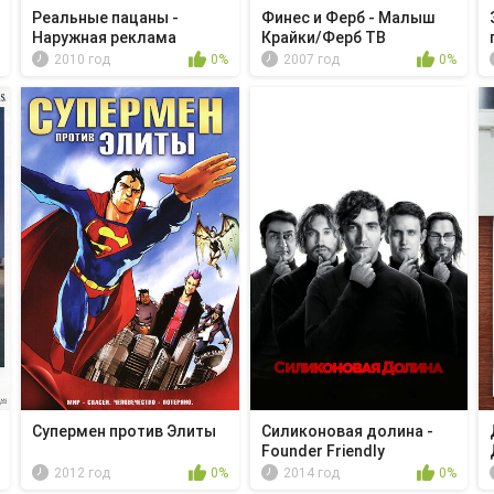
Реальные пацаны -
Финес и Ферб - Малыш
Наружная реклама
Крайки/Ферб ТВ
2010 год
0%
2007 год
0%
Супермен против Элиты
Силиконовая долина -
Founder Friendly
2012 год
0%
2014 год
0%