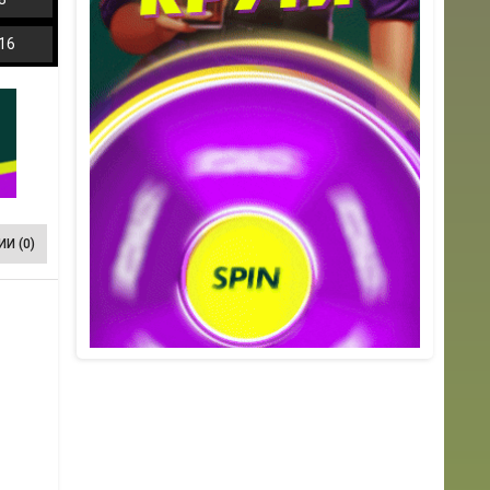
16
И (0)