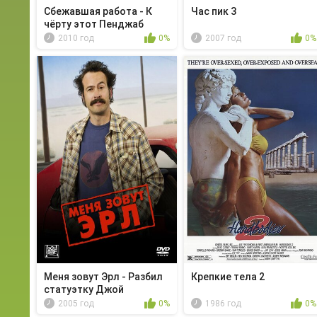
Сбежавшая работа - К
Час пик 3
чёрту этот Пенджаб
2010 год
0%
2007 год
0%
Меня зовут Эрл - Разбил
Крепкие тела 2
статуэтку Джой
2005 год
0%
1986 год
0%