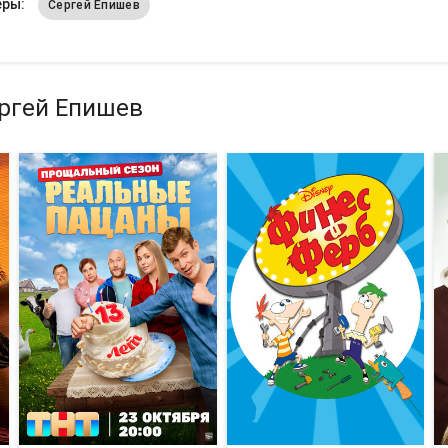
еры:
Сергей Епишев
ергей Епишев